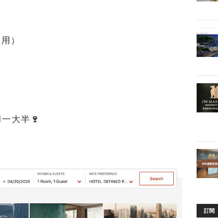
套用）
掉一大半🍷
訂閱