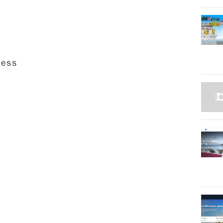
ress
）