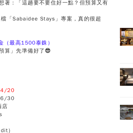
想著：
「這趟要不要住好一點？但預算又有
這檔
「Sabaidee Stays」專案，真的很超
金（最高1500泰銖）
預算」先準備好了😎
4/20
6/30
酒店
s
dit）