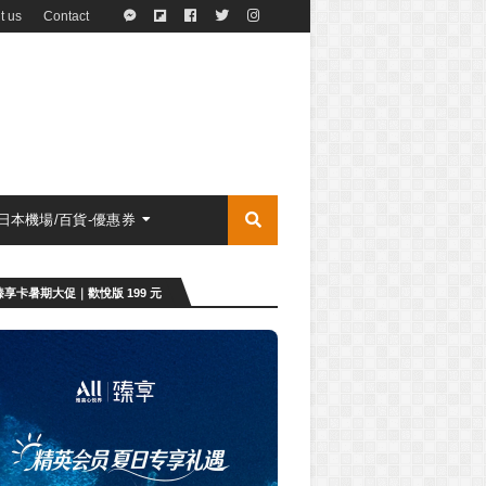
t us
Contact
日本機場/百貨-優惠券
享卡暑期大促｜歡悅版 199 元