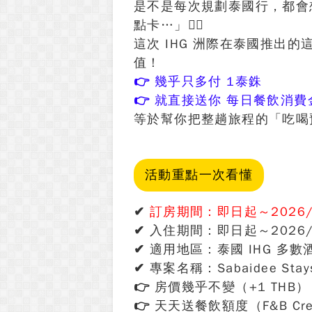
是不是每次規劃泰國行，都會
點卡…」😵‍💫
這次 IHG 洲際在泰國推出的
值！
👉 幾乎只多付 1泰銖
👉 就直接送你 每日餐飲消費
等於幫你把整趟旅程的「吃喝
活動重點一次看懂
✔
訂房期間：即日起～2026/
✔ 入住期間：即日起～2026/
✔ 適用地區：泰國 IHG 多數
✔ 專案名稱：Sabaidee Stay
👉 房價幾乎不變（+1 THB）
👉 天天送餐飲額度（F&B Cre