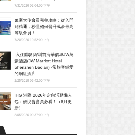
7/31/2026 02:04:00 下午
萬豪大使會員完整攻略：從入門
到精通，秒懂如何晉升萬豪最高
等級會員！
7/20/2026 10:52:00 上午
[入住體驗]深圳前海華僑城JW萬
豪酒店(JW Marriott Hotel
Shenzhen Bao’an) -常旅客鍾愛
的網紅酒店
2/25/2018 06:42:00 下午
IHG 洲際 2026年定向活動懶人
包：優悅會會員必看！（8月更
新）
8/05/2026 09:37:00 上午