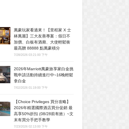
萬豪玩家看過來！【里程家 X 士
林萬麗】三大友善專案：假日不
加價、白板有酒廊、大使輕鬆衝
最高贈 88888 點萬豪積分
7/28/2026 03:21:00 下午
2026年Marriott萬豪旅享家白金挑
戰申請活動持續進行中~16晚輕鬆
拿白金
7/02/2026 01:19:00 下午
【Choice Privileges 買分攻略】
2026年精選國際酒店買分促銷 最
高享50%折扣 (08/28前有效）~文
末有買分手把手教學
7/23/2026 02:13:00 下午