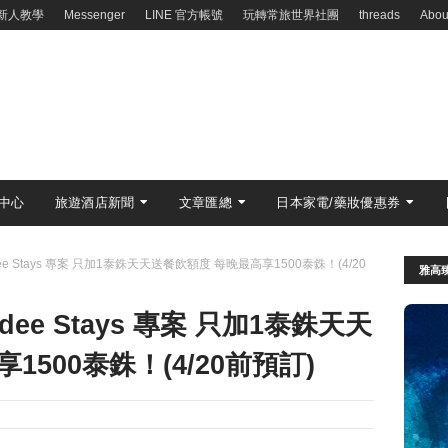
新人教學
Messenger
LINE 官方帳號
玩轉常旅世界社團
threads
Abou
中心
旅遊酒店新聞
文章匯總
日本家電/藥妝優惠券
idee Stays 專案 只加1泰銖天天送餐飲額度 每晚最高享1500泰銖！(4/20
雅高臻
idee Stays 專案 只加1泰銖天天
500泰銖！(4/20前預訂)