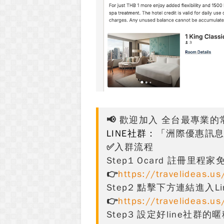
📢
歡迎加入 全台最專業的
LINE社群：「
洲際優惠訊
✅入群流程
Step1 Ocard 註冊里程
👉
https://travelideas.u
Step2
點擊下方連結進入Li
👉
https://travelideas.us
Step3 設定好line社群