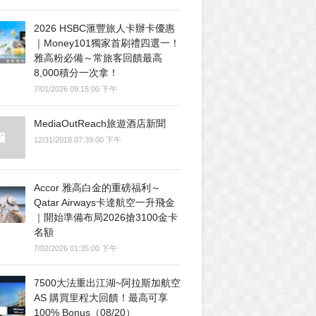
2026 HSBC滙豐旅人卡辦卡優惠
｜Money101獨家首刷禮四選一！
雅高粉必備～常旅客回饋最高
8,000積分一次拿！
7/01/2026 09:15:00 下午
MediaOutReach旅遊酒店新聞
12/31/2018 07:39:00 下午
Accor 雅高白金的重磅福利～
Qatar Airways卡達航空一升飛金
｜開始準備布局2026搶3100金卡
名額
7/02/2026 01:35:00 下午
7500大法重出江湖~阿拉斯加航空
AS 購買里程大回饋！最高可享
100% Bonus（08/20）