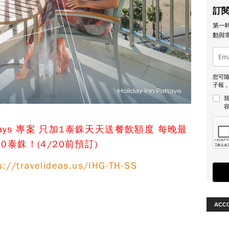
訂
第一
動與
您可
子報
e Stays 專案 只加1泰銖天天送餐飲額度 每晚最
00泰銖！
(4/20前預訂)
s://travelideas.us/IHG-TH-SS
ACC