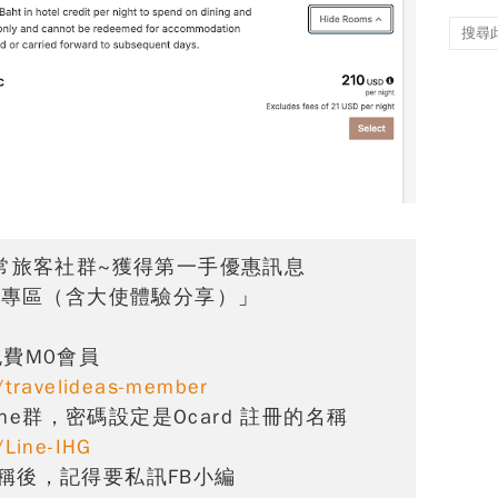
常旅客社群~獲得第一手優惠訊息
息專區（含大使體驗分享）
」
家免費M0會員
s/travelideas-member
ne群，密碼設定是Ocard 註冊的名稱
/Line-IHG
的暱稱後，記得要私訊FB小編