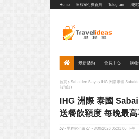
Home
里程家付費會員
Telegram
淘寶
最新活動
會員中心
購物
首頁
Sabaidee Stays
IHG 洲際 泰國 Saba
前預訂)
IHG 洲際 泰國 Saba
送餐飲額度 每晚最高享1
by -
里程家小編
on -
3/30/2026 05:31:00 下午