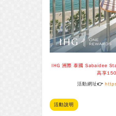
IHG 洲際 泰國 Sabaide
高享15
活動網址👉
http
活動說明